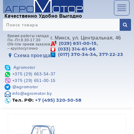
Перейти
к
содержимому
Время работы склада
г. Минск, ул. Центральная, 46
Пн.-Пт.8.30-17.30
(029) 651-00-15
,
ON-line прием заказов
(033) 314-61-66
– круглосуточно
(017) 370-34-34
,
377-22-23
Схема проезда
Agromotor
+375 (29) 663-54-37
+375 (29) 651-00-15
@agromotor
info@agromotor.by
Тел. РФ:
+7 (495) 320-50-58