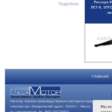
Рессора 9
Подробнее
ПСТ-9, 1ПТС
ли
ГЛАВНАЯ
Частное торгово-производственное унитарное предприятие
Мы ис
«Агромотор» Юридический адрес: 220021 г. Минск,
согла
ул. Центральная, 46. УНП 190759502