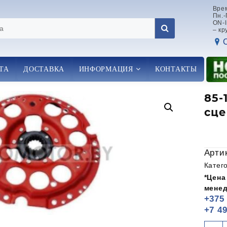
Вре
Пн.-
ON-l
– кр
ТА
ДОСТАВКА
ИНФОРМАЦИЯ
КОНТАКТЫ
85-
сце
Арти
Катег
*Цена
менед
+375 
+7 49
К