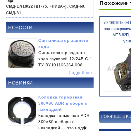
Похожие 
СМД-17/18/22 (ДТ-75, «НИВА»), СМД-60,
СМД-31
70-1601015-04
НОВОСТИ
под синхрониз
МТЗ-82П, 
Сигнализатор заднего
уси
хода
Сигнализатор заднего
хода звуковой 12/24В С-1
ТУ BY101166264.008
Подробнее
Быстрый
НОВИНКИ
Колодка тормозная
300×60 ADR в сборе с
накладкой
Колодка тормозная ADR
ГОРЯЧЕЕ ПР
300×60 в сборе с
накладкой — это над�