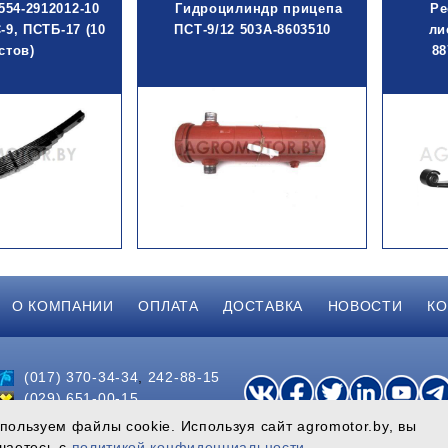
554-2912012-10
Гидроцилиндр прицепа
Ре
-9, ПСТБ-17 (10
ПСТ-9/12 503А-8603510
ли
стов)
88
О КОМПАНИИ
ОПЛАТА
ДОСТАВКА
НОВОСТИ
КО
(017) 370-34-34
,
242-88-15
(029) 651-00-15
(033) 314-61-66
пользуем файлы cookie. Используя сайт agromotor.by, вы
шаетесь с
политикой конфиденциальности
.