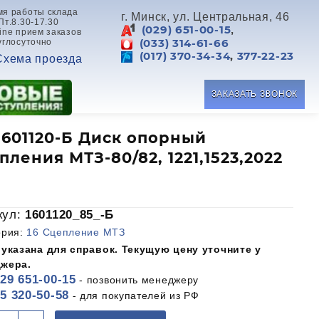
мя работы склада
г. Минск, ул. Центральная, 46
Пт.8.30-17.30
(029) 651-00-15
,
ine прием заказов
(033) 314-61-66
углосуточно
(017) 370-34-34
,
377-22-23
Схема проезда
ЗАКАЗАТЬ ЗВОНОК
1601120-Б Диск опорный
пления МТЗ-80/82, 1221,1523,2022
кул:
1601120_85_-Б
ория:
16 Сцепление МТЗ
 указана для справок. Текущую цену уточните у
жера.
29 651-00-15
- позвонить менеджеру
5 320-50-58
- для покупателей из РФ
оличество