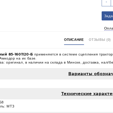
-
т
8
1
Зада
Б
Д
Опл
о
с
ОПИСАНИЕ
ОТЗЫВЫ (0)
М
1
ый 85-1601120-Б
применяется в системе сцепления тракторо
Амкодор на их базе.
: оригинал, в наличии на склада в Минске, доставка, нал/бе
Варианты обозна
Технические характ
58
ль: МТЗ