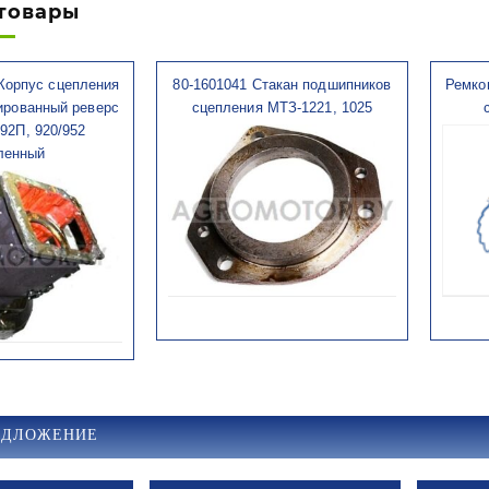
товары
 Корпус сцепления
80-1601041 Стакан подшипников
Ремко
ированный реверс
сцепления МТЗ-1221, 1025
92П, 920/952
ленный
Быстрый просмотр
Б
 просмотр
ЕДЛОЖЕНИЕ