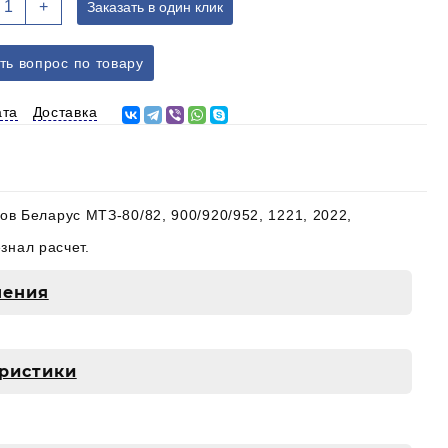
+
Заказать в один клик
овара
5-
601120-
ть вопрос по товару
иск
ата
Доставка
порный
цепления
ТЗ-80/82,
221,1523,2022
в Беларус МТЗ-80/82, 900/920/952, 1221, 2022,
знал расчет.
чения
еристики